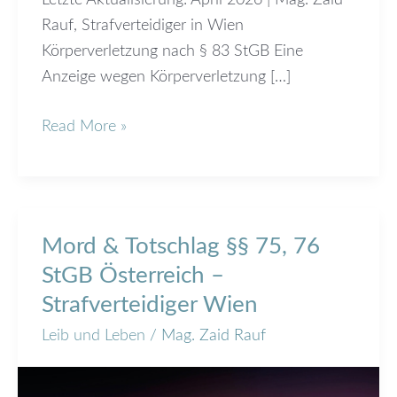
Rauf, Strafverteidiger in Wien
Körperverletzung nach § 83 StGB Eine
Anzeige wegen Körperverletzung […]
Read More »
Mord & Totschlag §§ 75, 76
Mord
&
StGB Österreich –
Totschlag
Strafverteidiger Wien
§§
Leib und Leben
/
Mag. Zaid Rauf
75,
76