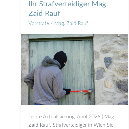
in
Ihr Strafverteidiger Mag.
Österreich
Zaid Rauf
–
Vorstrafe
/
Mag. Zaid Rauf
Ihr
Strafverteidiger
Mag.
Zaid
Rauf
Letzte Aktualisierung: April 2026 | Mag.
Zaid Rauf, Strafverteidiger in Wien Sie