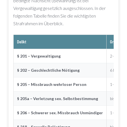
bedingte Nachsicht (Bewährung) ist bei
Vergewaltigung gesetzlich ausgeschlossen. In der
folgenden Tabelle finden Sie die wichtigsten
Strafrahmen im Überblick.
Delikt
Grundstra
§ 201 – Vergewaltigung
2–10 Jah
§ 202 – Geschlechtliche Nötigung
6 Monate
§ 205 – Missbrauch wehrloser Person
1–10 Jah
§ 205a – Verletzung sex. Selbstbestimmung
bis 2 Jahr
§ 206 – Schwerer sex. Missbrauch Unmündiger
1–10 Jah
§ 218 – Sexuelle Belästigung
bis 6 Mon