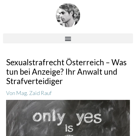
Zum
Inhalt
springen
Post
Sexualstrafrecht Österreich – Was
navigation
tun bei Anzeige? Ihr Anwalt und
Strafverteidiger
Von
Mag. Zaid Rauf