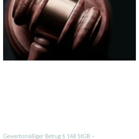
Gewerbsmäßiger Betrug § 148 StGB –