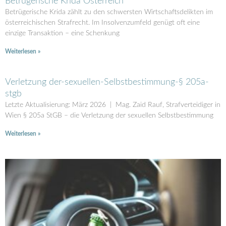
Betrügerische Krida Österreich
Betrügerische Krida zählt zu den schwersten Wirtschaftsdelikten im
österreichischen Strafrecht. Im Insolvenzumfeld genügt oft eine
einzige Transaktion – eine Schenkung
Weiterlesen »
Verletzung der-sexuellen-Selbstbestimmung-§ 205a-
stgb
Letzte Aktualisierung: März 2026 | Mag. Zaid Rauf, Strafverteidiger in
Wien § 205a StGB – die Verletzung der sexuellen Selbstbestimmung
Weiterlesen »