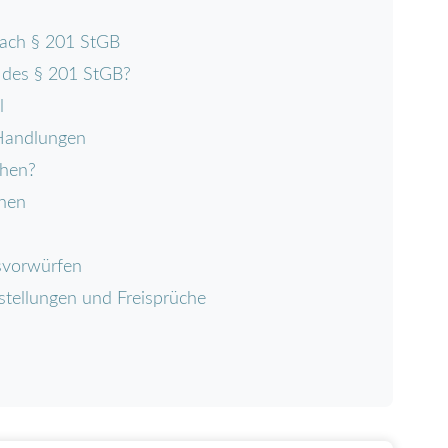
nach § 201 StGB
 des § 201 StGB?
l
 Handlungen
ohen?
onen
gsvorwürfen
stellungen und Freisprüche