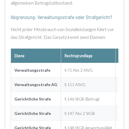
allgemeinen Betrugstatbestand.
Abgrenzung: Verwaltungsstrafe oder Strafgericht?
Nicht jeder Missbrauch von Sozialleistungen führt vor
das Strafgericht. Das Gesetz kennt zwei Ebenen:
Ebene
Rechtsgrundlage
Kons
Verwaltungsstrafe
§ 71 Abs 2 AlVG
Gelds
Verwaltungsstrafe AG
§ 111 ASVG
Gelds
Gerichtliche Strafe
§ 146 StGB (Betrug)
Freih
Gerichtliche Strafe
§ 147 Abs 2 StGB
Freih
Gerichtliche Strafe
§ 148 StGB (gewerbsmäßig)
Freih