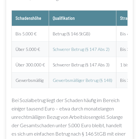
Schadenshöhe
Qualifikation
Strafrahm
Bis 5.000 €
Betrug (§ 146 StGB)
Bis 6 Mon
Über 5.000 €
Schwerer Betrug (§ 147 Abs 2)
Bis 3 Jahr
Über 300.000 €
Schwerer Betrug (§ 147 Abs 3)
1 bis 10 J
Gewerbsmäßig
Gewerbsmäßiger Betrug (§ 148)
Bis 3 Jah
Bei Sozialbetrug liegt der Schaden häufig im Bereich
einiger tausend Euro – etwa durch monatelangen
unrechtmäßigen Bezug von Arbeitslosengeld. Solange
der Gesamtschaden unter 5.000 Euro bleibt, handelt
es sich um einfachen Betrug nach § 146 StGB mit einer