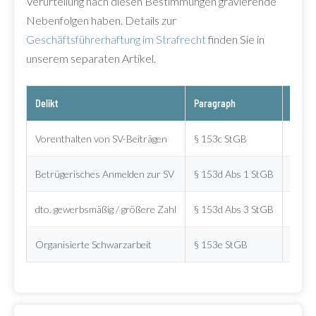
Verurteilung nach diesen Bestimmungen gravierende
Nebenfolgen haben. Details zur
Geschäftsführerhaftung im Strafrecht
finden Sie in
unserem separaten Artikel.
Delikt
Paragraph
Straf
Vorenthalten von SV-Beiträgen
§ 153c StGB
Bis 1
Betrügerisches Anmelden zur SV
§ 153d Abs 1 StGB
Bis 3
dto. gewerbsmäßig / größere Zahl
§ 153d Abs 3 StGB
6 Mon
Organisierte Schwarzarbeit
§ 153e StGB
Bis 2